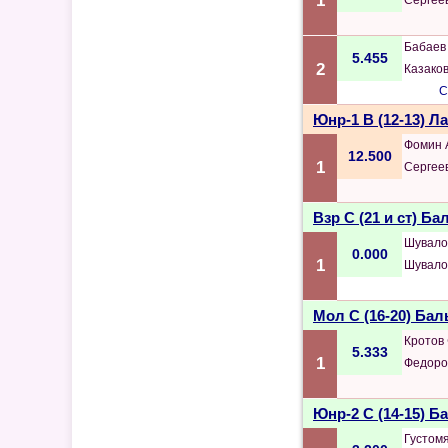
1
Сергее
Бабаев
5.455
2
Казако
С
Юнр-1 B (12-13) Л
Фомин 
12.500
1
Сергее
Взр C (21 и ст) Б
Шувало
0.000
1
Шувало
Мол C (16-20) Ба
Кротов
5.333
1
Федоро
Юнр-2 C (14-15) 
Густом