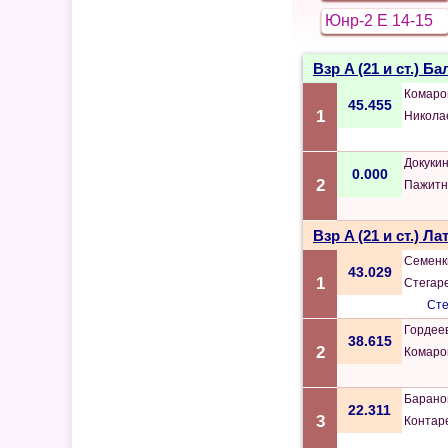
Юнр-2 E 14-15
Взр A (21 и ст.) 
Комаро
45.455
1
Никола
Докуки
0.000
2
Пажитн
Взр A (21 и ст.) Ла
Семенк
43.029
1
Стегар
Сте
Гордее
38.615
2
Комаро
Барано
22.311
3
Контар