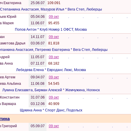
ич Екатерина
25.06.07
109.091
Степанкина Анастасия, Мазуров Илья * Вега Степ, Люберцы
ьев Юрий
05.04.06
09 окт
.
.
.
.
.
а Мария
11.06.07
95.455
Попов Антон * Клуб Номер 1 ОФСТ, Москва
ван
14.11.07
09 окт
.
.
.
.
.
аметова Дарья
03.06.07
81.818
панкина Анастасия, Петренко Екатерина * Вега Степ, Люберцы
Андрей
11.05.07
09 окт
.
.
.
.
.
ва Анна
07.11.07
68.182
Лебедева Елена * Евроданс Люкс, Москва
ев Артем
09.04.07
09 окт
.
.
.
.
.
ева Альбина
11.06.08
54.545
Лукина Елизавета, Бирман Алексей * Жемчужина, Ногинск
 Константин
31.07.06
09 окт
.
.
.
.
.
а Варвара
03.12.06
40.909
Щукина Анна * Спорт Данс, Подольск
атина
в Григорий
05.09.07
09 окт
.
.
.
.
.