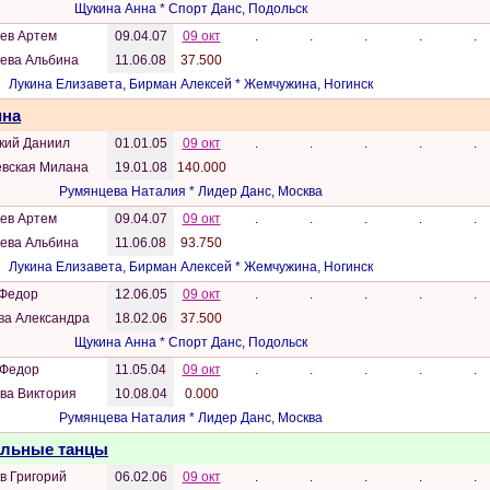
Щукина Анна * Спорт Данс, Подольск
ев Артем
09.04.07
09 окт
.
.
.
.
.
ева Альбина
11.06.08
37.500
Лукина Елизавета, Бирман Алексей * Жемчужина, Ногинск
ина
ский Даниил
01.01.05
09 окт
.
.
.
.
.
вская Милана
19.01.08
140.000
Румянцева Наталия * Лидер Данс, Москва
ев Артем
09.04.07
09 окт
.
.
.
.
.
ева Альбина
11.06.08
93.750
Лукина Елизавета, Бирман Алексей * Жемчужина, Ногинск
 Федор
12.06.05
09 окт
.
.
.
.
.
ва Александра
18.02.06
37.500
Щукина Анна * Спорт Данс, Подольск
 Федор
11.05.04
09 окт
.
.
.
.
.
ва Виктория
10.08.04
0.000
Румянцева Наталия * Лидер Данс, Москва
Бальные танцы
в Григорий
06.02.06
09 окт
.
.
.
.
.