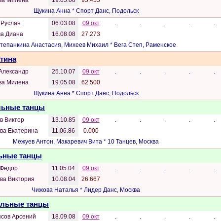
ва Милена
19.05.08
95.455
Щукина Анна * Спорт Данс, Подольск
 Руслан
06.03.08
09 окт
.
.
.
.
.
ва Диана
16.08.08
27.273
тепанкина Анастасия, Михеев Михаил * Вега Степ, Раменское
атина
Александр
25.10.07
09 окт
.
.
.
.
.
ва Милена
19.05.08
62.500
Щукина Анна * Спорт Данс, Подольск
альные танцы
в Виктор
13.10.85
09 окт
.
.
.
.
.
ва Екатерина
11.06.86
0.000
Межуев Антон, Макаревич Вита * 10 Танцев, Москва
льные танцы
 Федор
11.05.04
09 окт
.
.
.
.
.
ва Виктория
10.08.04
26.667
Чижова Наталья * Лидер Данс, Москва
Бальные танцы
ясов Арсений
18.09.08
09 окт
.
.
.
.
.