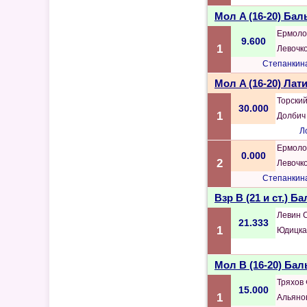
Мол A (16-20) Ба
Ермоло
9.600
1
Левочк
Степанкина
Мол A (16-20) Лат
Торски
30.000
1
Долбич
Л
Ермоло
0.000
2
Левочк
Степанкина
Взр B (21 и ст.) 
Левин 
21.333
1
Юдицка
Мол B (16-20) Ба
Тряхов
15.000
1
Альяно