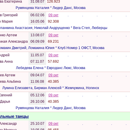
ва Екатерина
31.08.07
126.923
Румянцева Наталия * Лидер Данс, Москва
в Григорий
06.02.06
09 окт
.
.
.
.
.
о Мария
16.05.06
92.308
панкина Анастасия, Николай Андрущенко * Вега Степ, Люберцы
нко Артем
13.08.07
09 окт
.
.
.
.
.
чная Александра
06.09.09
69.231
омакин Дмитрий, Ломакина Юлия * Клуб Номер 1 ОФСТ, Москва
Андрей
11.05.07
09 окт
.
.
.
.
.
ва Анна
07.11.07
57.692
Лебедева Елена * Евроданс Люкс, Москва
ев Артем
09.04.07
09 окт
.
.
.
.
.
ева Альбина
11.06.08
40.385
Лукина Елизавета, Бирман Алексей * Жемчужина, Ногинск
Евгений
05.12.06
09 окт
.
.
.
.
.
 Дарья
26.10.06
40.385
Румянцева Наталия * Лидер Данс, Москва
Бальные танцы
Александр
25.10.07
09 окт
.
.
.
.
.