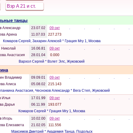
Взр A 21 и ст.
Бальные танцы
в Александр
23.07.02
09 окт
.
.
.
.
.
ева Арина
11.07.03
227.273
Комаров Сергей, Захарин Алексей * Грация Мгу 1, Москва
н Николай
16.06.81
09 окт
.
.
.
.
.
ова Анастасия
28.01.04
0.000
Вархол Сергей * Взлет Элс, Жуковский
тина
ин Владимир
09.09.01
09 окт
.
.
.
.
.
ева Алиса
05.08.02
215.143
панкина Анастасия, Чесноков Александр * Вега Степ, Жуковский
в Илья
17.01.99
09 окт
.
.
.
.
.
ва Дарья
06.11.99
193.077
Комаров Сергей * Грация Мгу 1, Москва
в Игорь
10.02.00
09 окт
.
.
.
.
.
ева Елизавета
21.02.05
111.556
Максимов Дмитрий * Академия Танца, Подольск