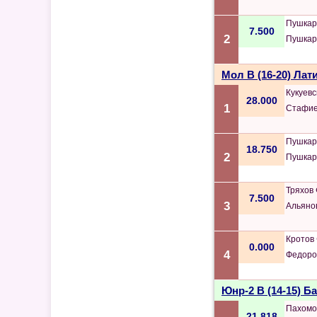
Пушкар
7.500
2
Пушкар
Мол B (16-20) Лат
Кукуев
28.000
1
Стафие
Пушкар
18.750
2
Пушкар
Тряхов
7.500
3
Альяно
Кротов
0.000
4
Федоро
Юнр-2 B (14-15) 
Пахомо
21.818