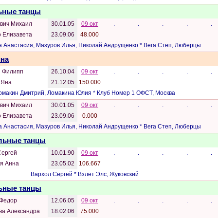
льные танцы
вич Михаил
30.01.05
09 окт
.
.
.
.
.
о Елизавета
23.09.06
48.000
 Анастасия, Мазуров Илья, Николай Андрущенко * Вега Степ, Люберцы
ина
й Филипп
26.10.04
09 окт
.
.
.
.
.
 Яна
21.12.05
150.000
омакин Дмитрий, Ломакина Юлия * Клуб Номер 1 ОФСТ, Москва
вич Михаил
30.01.05
09 окт
.
.
.
.
.
о Елизавета
23.09.06
0.000
 Анастасия, Мазуров Илья, Николай Андрущенко * Вега Степ, Люберцы
Бальные танцы
Сергей
10.01.90
09 окт
.
.
.
.
.
я Анна
23.05.02
106.667
Вархол Сергей * Взлет Элс, Жуковский
льные танцы
 Федор
12.06.05
09 окт
.
.
.
.
.
ва Александра
18.02.06
75.000