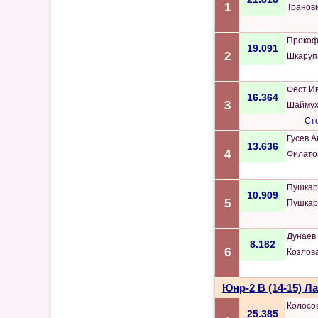
1
Транов
Прокоф
19.091
2
Шкаруп
Фест И
16.364
3
Шаймух
Сте
Гусев 
13.636
4
Филато
Пушкар
10.909
5
Пушкар
Дунаев
8.182
6
Козлов
Юнр-2 B (14-15) Л
Колосо
25.385