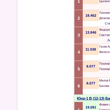
1
Цыгано
Пахомо
18.462
2
Дяченк
Сте
Федоре
13.846
3
Светли
Л
Гусев 
11.538
4
Филато
Пушкар
8.077
5
Пушкар
Милов 
8.077
6
Басова
Юнр-1 B (12-13) 
Фомин 
19.091