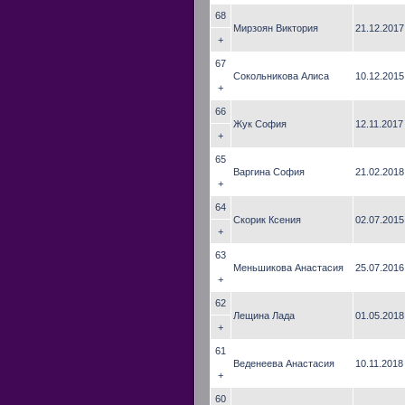
68
Мирзоян Виктория
21.12.2017
+
67
Сокольникова Алиса
10.12.2015
+
66
Жук София
12.11.2017
+
65
Варгина София
21.02.2018
+
64
Скорик Ксения
02.07.2015
+
63
Меньшикова Анастасия
25.07.2016
+
62
Лещина Лада
01.05.2018
+
61
Веденеева Анастасия
10.11.2018
+
60