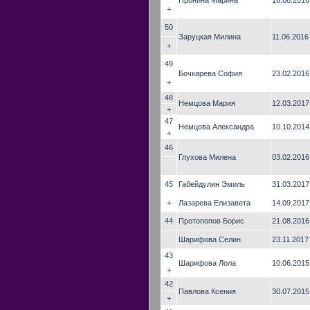
Пронина Марина
16.08.2016
+
50
Заруцкая Милина
11.06.2016
+
49
Бочкарева София
23.02.2016
+
48
Немцова Мария
12.03.2017
+
47
Немцова Александра
10.10.2014
+
46
Глухова Милена
03.02.2016
45
Габейдулин Эмиль
31.03.2017
+
Лазарева Елизавета
14.09.2017
44
Протопопов Борис
21.08.2016
Шарифова Селин
23.11.2017
43
Шарифова Лола
10.06.2015
+
42
Павлова Ксения
30.07.2015
+