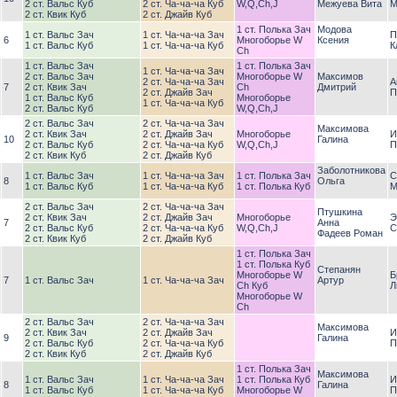
2 ст. Вальс Куб
2 ст. Ча-ча-ча Куб
W,Q,Ch,J
Межуева Вита
М
2 ст. Квик Куб
2 ст. Джайв Куб
1 ст. Полька Зач
Модова
1 ст. Вальс Зач
1 ст. Ча-ча-ча Зач
П
6
Многоборье W
Ксения
1 ст. Вальс Куб
1 ст. Ча-ча-ча Куб
К
Ch
1 ст. Вальс Зач
1 ст. Полька Зач
1 ст. Ча-ча-ча Зач
2 ст. Вальс Зач
Многоборье W
Максимов
2 ст. Ча-ча-ча Зач
А
7
2 ст. Квик Зач
Ch
Дмитрий
2 ст. Джайв Зач
П
1 ст. Вальс Куб
Многоборье
1 ст. Ча-ча-ча Куб
2 ст. Вальс Куб
W,Q,Ch,J
2 ст. Вальс Зач
2 ст. Ча-ча-ча Зач
Максимова
2 ст. Квик Зач
2 ст. Джайв Зач
Многоборье
И
10
Галина
2 ст. Вальс Куб
2 ст. Ча-ча-ча Куб
W,Q,Ch,J
П
2 ст. Квик Куб
2 ст. Джайв Куб
Заболотникова
1 ст. Вальс Зач
1 ст. Ча-ча-ча Зач
1 ст. Полька Зач
С
8
Ольга
1 ст. Вальс Куб
1 ст. Ча-ча-ча Куб
1 ст. Полька Куб
М
2 ст. Вальс Зач
2 ст. Ча-ча-ча Зач
Птушкина
2 ст. Квик Зач
2 ст. Джайв Зач
Многоборье
Э
7
Анна
2 ст. Вальс Куб
2 ст. Ча-ча-ча Куб
W,Q,Ch,J
С
Фадеев Роман
2 ст. Квик Куб
2 ст. Джайв Куб
1 ст. Полька Зач
1 ст. Полька Куб
Степанян
Многоборье W
Б
7
1 ст. Вальс Зач
1 ст. Ча-ча-ча Зач
Артур
Ch Куб
Л
Многоборье W
Ch
2 ст. Вальс Зач
2 ст. Ча-ча-ча Зач
Максимова
2 ст. Квик Зач
2 ст. Джайв Зач
И
9
Галина
2 ст. Вальс Куб
2 ст. Ча-ча-ча Куб
П
2 ст. Квик Куб
2 ст. Джайв Куб
1 ст. Полька Зач
Максимова
1 ст. Вальс Зач
1 ст. Ча-ча-ча Зач
1 ст. Полька Куб
И
8
Галина
1 ст. Вальс Куб
1 ст. Ча-ча-ча Куб
Многоборье W
П