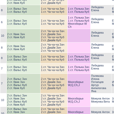
2 ст. Квик Куб
2 ст. Джайв Куб
Лебедева
1 ст. Вальс Зач
1 ст. Ча-ча-ча Зач
1 ст. Полька Зач
E
8
Елена
1 ст. Вальс Куб
1 ст. Ча-ча-ча Куб
1 ст. Полька Куб
М
1 ст. Полька Зач
Лебедева
1 ст. Вальс Зач
1 ст. Ча-ча-ча Зач
1 ст. Полька Куб
E
6
Елена
1 ст. Вальс Куб
1 ст. Ча-ча-ча Куб
Многоборье W
М
Ch
2 ст. Ча-ча-ча Зач
Лебедева
2 ст. Квик Зач
2 ст. Джайв Зач
E
10
Елена
2 ст. Квик Куб
2 ст. Ча-ча-ча Куб
М
2 ст. Джайв Куб
2 ст. Ча-ча-ча Зач
Лебедева
2 ст. Квик Зач
E
8
2 ст. Джайв Зач
Елена
2 ст. Квик Куб
М
2 ст. Ча-ча-ча Куб
Лебедева
1 ст. Вальс Зач
1 ст. Ча-ча-ча Зач
1 ст. Полька Зач
E
8
Елена
1 ст. Вальс Куб
1 ст. Ча-ча-ча Куб
1 ст. Полька Куб
М
Лебедева
1 ст. Вальс Зач
1 ст. Ча-ча-ча Зач
1 ст. Полька Зач
E
7
Елена
1 ст. Вальс Куб
1 ст. Ча-ча-ча Куб
1 ст. Полька Куб
М
Полякова
2 ст. Вальс Зач
2 ст. Ча-ча-ча Зач
Илона
2 ст. Квик Зач
2 ст. Джайв Зач
Многоборье
Потапцев
И
7
2 ст. Вальс Куб
2 ст. Ча-ча-ча Куб
W,Q,Ch,J
Артур
Б
2 ст. Квик Куб
2 ст. Джайв Куб
Анпилогова
Яна
2 ст. Вальс Зач
2 ст. Ча-ча-ча Зач
2 ст. Квик Зач
2 ст. Джайв Зач
Многоборье
Межуев Антон
1
10
2 ст. Вальс Куб
2 ст. Ча-ча-ча Куб
W,Q,Ch,J
Межуева Вита
М
2 ст. Квик Куб
2 ст. Джайв Куб
2 ст. Вальс Зач
2 ст. Ча-ча-ча Зач
2 ст. Квик Зач
2 ст. Джайв Зач
Многоборье
Межуев Антон
1
10