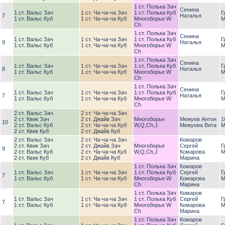
1 ст. Полька Зач
Сенина
1 ст. Вальс Зач
1 ст. Ча-ча-ча Зач
1 ст. Полька Куб
Г
7
Наталья
1 ст. Вальс Куб
1 ст. Ча-ча-ча Куб
Многоборье W
М
Ch
1 ст. Полька Зач
Сенина
1 ст. Вальс Зач
1 ст. Ча-ча-ча Зач
1 ст. Полька Куб
Г
9
Наталья
1 ст. Вальс Куб
1 ст. Ча-ча-ча Куб
Многоборье W
М
Ch
1 ст. Полька Зач
Сенина
1 ст. Вальс Зач
1 ст. Ча-ча-ча Зач
1 ст. Полька Куб
Г
8
Наталья
1 ст. Вальс Куб
1 ст. Ча-ча-ча Куб
Многоборье W
М
Ch
1 ст. Полька Зач
Сенина
1 ст. Вальс Зач
1 ст. Ча-ча-ча Зач
1 ст. Полька Куб
Г
7
Наталья
1 ст. Вальс Куб
1 ст. Ча-ча-ча Куб
Многоборье W
М
Ch
2 ст. Вальс Зач
2 ст. Ча-ча-ча Зач
2 ст. Квик Зач
2 ст. Джайв Зач
Многоборье
Межуев Антон
1
10
2 ст. Вальс Куб
2 ст. Ча-ча-ча Куб
W,Q,Ch,J
Межуева Вита
М
2 ст. Квик Куб
2 ст. Джайв Куб
2 ст. Вальс Зач
2 ст. Ча-ча-ча Зач
Комаров
2 ст. Квик Зач
2 ст. Джайв Зач
Многоборье
Сергей
Г
9
2 ст. Вальс Куб
2 ст. Ча-ча-ча Куб
W,Q,Ch,J
Комарова
М
2 ст. Квик Куб
2 ст. Джайв Куб
Марина
1 ст. Полька Зач
Комаров
1 ст. Вальс Зач
1 ст. Ча-ча-ча Зач
1 ст. Полька Куб
Сергей
Г
7
1 ст. Вальс Куб
1 ст. Ча-ча-ча Куб
Многоборье W
Комарова
М
Ch
Марина
1 ст. Полька Зач
Комаров
1 ст. Вальс Зач
1 ст. Ча-ча-ча Зач
1 ст. Полька Куб
Сергей
Г
7
1 ст. Вальс Куб
1 ст. Ча-ча-ча Куб
Многоборье W
Комарова
М
Ch
Марина
1 ст. Полька Зач
Комаров