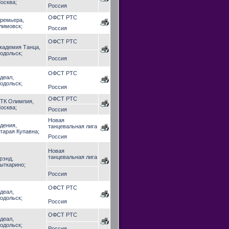
осква;
Россия
ОФСТ РТС
ремьера,
лимовск;
Россия
ОФСТ РТС
кадемия Танца,
одольск;
Россия
ОФСТ РТС
деал,
одольск;
Россия
ОФСТ РТС
ТК Олимпия,
осква;
Россия
Новая
дения,
танцевальная лига
тарая Купавна;
Россия
Новая
танцевальная лига
рэнд,
ыткарино;
Россия
ОФСТ РТС
деал,
одольск;
Россия
ОФСТ РТС
деал,
одольск;
Россия