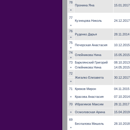
78
Пронина Яна
15.01.2017
+
77
Кузнецова Николь
24.12.2017
+
76
Руденко Дарья
28.11.2014
+
75
Печерская Анастасия
10.12.2015
+
74
Олейникова Нина
15.05.2015
+
73
Барклянский Григорий
08.10.2013
+
Олейникова Нина
14.05.2015
72
Жигалко Елизавета
30.12.2017
+
71
Крюков Мирон
04.11.2015
+
Красова Анастасия
07.10.2014
70
Ибрагимов Максим
28.11.2017
+
Осмоловская Арина
15.04.2019
69
Беспалова Мишель
28.10.2018
+