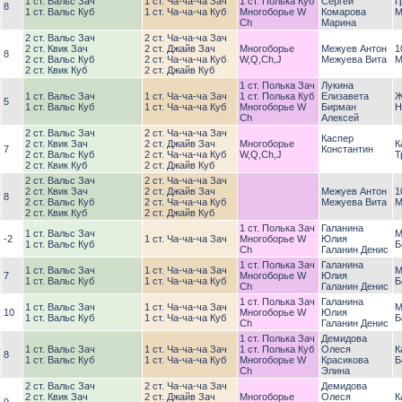
1 ст. Вальс Зач
1 ст. Ча-ча-ча Зач
1 ст. Полька Куб
Сергей
Г
8
1 ст. Вальс Куб
1 ст. Ча-ча-ча Куб
Многоборье W
Комарова
М
Ch
Марина
2 ст. Вальс Зач
2 ст. Ча-ча-ча Зач
2 ст. Квик Зач
2 ст. Джайв Зач
Многоборье
Межуев Антон
1
8
2 ст. Вальс Куб
2 ст. Ча-ча-ча Куб
W,Q,Ch,J
Межуева Вита
М
2 ст. Квик Куб
2 ст. Джайв Куб
1 ст. Полька Зач
Лукина
1 ст. Вальс Зач
1 ст. Ча-ча-ча Зач
1 ст. Полька Куб
Елизавета
Ж
5
1 ст. Вальс Куб
1 ст. Ча-ча-ча Куб
Многоборье W
Бирман
Н
Ch
Алексей
2 ст. Вальс Зач
2 ст. Ча-ча-ча Зач
Каспер
2 ст. Квик Зач
2 ст. Джайв Зач
Многоборье
К
7
Константин
2 ст. Вальс Куб
2 ст. Ча-ча-ча Куб
W,Q,Ch,J
Т
2 ст. Квик Куб
2 ст. Джайв Куб
2 ст. Вальс Зач
2 ст. Ча-ча-ча Зач
2 ст. Квик Зач
2 ст. Джайв Зач
Межуев Антон
1
8
2 ст. Вальс Куб
2 ст. Ча-ча-ча Куб
Межуева Вита
М
2 ст. Квик Куб
2 ст. Джайв Куб
1 ст. Полька Зач
Галанина
1 ст. Вальс Зач
М
-2
1 ст. Ча-ча-ча Зач
Многоборье W
Юлия
1 ст. Вальс Куб
Б
Ch
Галанин Денис
1 ст. Полька Зач
Галанина
1 ст. Вальс Зач
1 ст. Ча-ча-ча Зач
М
7
Многоборье W
Юлия
1 ст. Вальс Куб
1 ст. Ча-ча-ча Куб
Б
Ch
Галанин Денис
1 ст. Полька Зач
Галанина
1 ст. Вальс Зач
1 ст. Ча-ча-ча Зач
М
10
Многоборье W
Юлия
1 ст. Вальс Куб
1 ст. Ча-ча-ча Куб
Б
Ch
Галанин Денис
1 ст. Полька Зач
Демидова
1 ст. Вальс Зач
1 ст. Ча-ча-ча Зач
1 ст. Полька Куб
Олеся
К
8
1 ст. Вальс Куб
1 ст. Ча-ча-ча Куб
Многоборье W
Красикова
Б
Ch
Элина
2 ст. Вальс Зач
2 ст. Ча-ча-ча Зач
Демидова
2 ст. Квик Зач
2 ст. Джайв Зач
Многоборье
Олеся
К