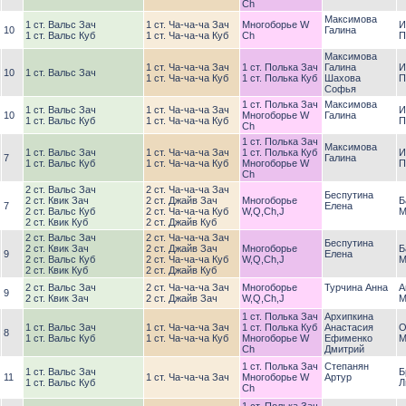
Ch
Максимова
1 ст. Вальс Зач
1 ст. Ча-ча-ча Зач
Многоборье W
И
10
Галина
1 ст. Вальс Куб
1 ст. Ча-ча-ча Куб
Ch
П
Максимова
1 ст. Ча-ча-ча Зач
1 ст. Полька Зач
Галина
И
10
1 ст. Вальс Зач
1 ст. Ча-ча-ча Куб
1 ст. Полька Куб
Шахова
П
Софья
1 ст. Полька Зач
Максимова
1 ст. Вальс Зач
1 ст. Ча-ча-ча Зач
И
10
Многоборье W
Галина
1 ст. Вальс Куб
1 ст. Ча-ча-ча Куб
П
Ch
1 ст. Полька Зач
Максимова
1 ст. Вальс Зач
1 ст. Ча-ча-ча Зач
1 ст. Полька Куб
И
7
Галина
1 ст. Вальс Куб
1 ст. Ча-ча-ча Куб
Многоборье W
П
Ch
2 ст. Вальс Зач
2 ст. Ча-ча-ча Зач
Беспутина
2 ст. Квик Зач
2 ст. Джайв Зач
Многоборье
Б
7
Елена
2 ст. Вальс Куб
2 ст. Ча-ча-ча Куб
W,Q,Ch,J
М
2 ст. Квик Куб
2 ст. Джайв Куб
2 ст. Вальс Зач
2 ст. Ча-ча-ча Зач
Беспутина
2 ст. Квик Зач
2 ст. Джайв Зач
Многоборье
Б
9
Елена
2 ст. Вальс Куб
2 ст. Ча-ча-ча Куб
W,Q,Ch,J
М
2 ст. Квик Куб
2 ст. Джайв Куб
2 ст. Вальс Зач
2 ст. Ча-ча-ча Зач
Многоборье
Турчина Анна
А
9
2 ст. Квик Зач
2 ст. Джайв Зач
W,Q,Ch,J
М
1 ст. Полька Зач
Архипкина
1 ст. Вальс Зач
1 ст. Ча-ча-ча Зач
1 ст. Полька Куб
Анастасия
О
8
1 ст. Вальс Куб
1 ст. Ча-ча-ча Куб
Многоборье W
Ефименко
М
Ch
Дмитрий
1 ст. Полька Зач
Степанян
1 ст. Вальс Зач
Б
11
1 ст. Ча-ча-ча Зач
Многоборье W
Артур
1 ст. Вальс Куб
Л
Ch