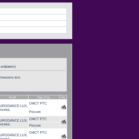
и алфавиту
показать все
Клуб
Орг./стр.
к/у
ОФСТ РТС
URODANCE LUX,
осква;
Россия
ОФСТ РТС
URODANCE LUX,
осква;
Россия
ОФСТ РТС
URODANCE LUX,
осква;