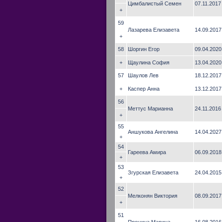
Цимбалистый Семен
07.11.2017
+
59
Лазарева Елизавета
14.09.2017
+
58
Шоргин Егор
09.04.2020
+
Щаулина София
13.04.2020
57
Шаулов Лев
18.12.2017
+
Каспер Анна
13.12.2017
56
Меттус Марианна
24.11.2016
+
55
Аншукова Ангелина
14.04.2027
+
54
Гареева Амира
06.09.2018
+
53
Згурская Елизавета
24.04.2015
+
52
Мелконян Виктория
08.09.2017
+
51