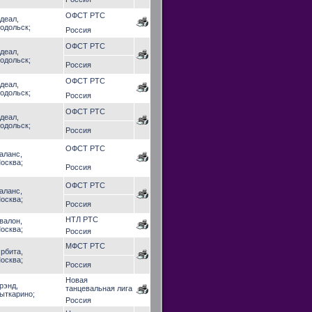
ОФСТ РТС
деал,
одольск;
Россия
ОФСТ РТС
деал,
одольск;
Россия
ОФСТ РТС
деал,
одольск;
Россия
ОФСТ РТС
деал,
одольск;
Россия
ОФСТ РТС
аланс,
осква;
Россия
ОФСТ РТС
аланс,
осква;
Россия
НТЛ РТС
валон,
осква;
Россия
МФСТ РТС
рбита,
осква;
Россия
Новая
рэнд,
танцевальная лига
ыткарино;
Россия