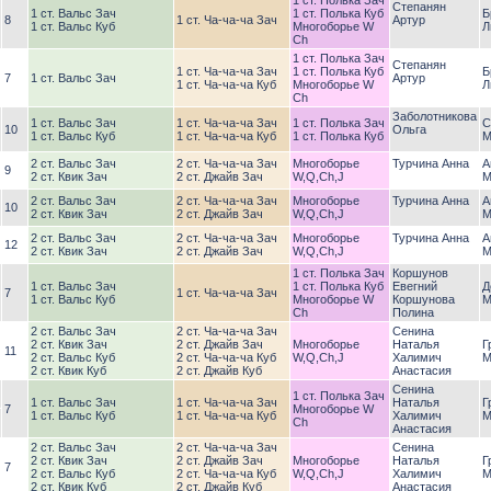
1 ст. Полька Зач
Степанян
1 ст. Вальс Зач
1 ст. Полька Куб
Б
8
1 ст. Ча-ча-ча Зач
Артур
1 ст. Вальс Куб
Многоборье W
Л
Ch
1 ст. Полька Зач
Степанян
1 ст. Ча-ча-ча Зач
1 ст. Полька Куб
Б
7
1 ст. Вальс Зач
Артур
1 ст. Ча-ча-ча Куб
Многоборье W
Л
Ch
Заболотникова
1 ст. Вальс Зач
1 ст. Ча-ча-ча Зач
1 ст. Полька Зач
С
10
Ольга
1 ст. Вальс Куб
1 ст. Ча-ча-ча Куб
1 ст. Полька Куб
М
2 ст. Вальс Зач
2 ст. Ча-ча-ча Зач
Многоборье
Турчина Анна
А
9
2 ст. Квик Зач
2 ст. Джайв Зач
W,Q,Ch,J
М
2 ст. Вальс Зач
2 ст. Ча-ча-ча Зач
Многоборье
Турчина Анна
А
10
2 ст. Квик Зач
2 ст. Джайв Зач
W,Q,Ch,J
М
2 ст. Вальс Зач
2 ст. Ча-ча-ча Зач
Многоборье
Турчина Анна
А
12
2 ст. Квик Зач
2 ст. Джайв Зач
W,Q,Ch,J
М
1 ст. Полька Зач
Коршунов
1 ст. Вальс Зач
1 ст. Полька Куб
Евегний
Д
7
1 ст. Ча-ча-ча Зач
1 ст. Вальс Куб
Многоборье W
Коршунова
М
Ch
Полина
2 ст. Вальс Зач
2 ст. Ча-ча-ча Зач
Сенина
2 ст. Квик Зач
2 ст. Джайв Зач
Многоборье
Наталья
Г
11
2 ст. Вальс Куб
2 ст. Ча-ча-ча Куб
W,Q,Ch,J
Халимич
М
2 ст. Квик Куб
2 ст. Джайв Куб
Анастасия
Сенина
1 ст. Полька Зач
1 ст. Вальс Зач
1 ст. Ча-ча-ча Зач
Наталья
Г
7
Многоборье W
1 ст. Вальс Куб
1 ст. Ча-ча-ча Куб
Халимич
М
Ch
Анастасия
2 ст. Вальс Зач
2 ст. Ча-ча-ча Зач
Сенина
2 ст. Квик Зач
2 ст. Джайв Зач
Многоборье
Наталья
Г
7
2 ст. Вальс Куб
2 ст. Ча-ча-ча Куб
W,Q,Ch,J
Халимич
М
2 ст. Квик Куб
2 ст. Джайв Куб
Анастасия