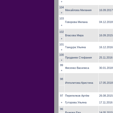
+
104
Михайлова Милания
16.09.2017
+
103
Говорова Милана
04.12.2018
+
102
Власова Мира
16.09.2015
+
101
Танцура Ульяна
16.12.2016
+
100
Проданюк Стефания
25.11.2016
+
99
Фисенко Василиса
30.01.2018
+
98
Ипполитова Кристина
17.05.2018
97
Перепелков Артём
26.08.2015
+
Гуторова Ульяна
17.11.2016
96
Рыжова Ева
14.05.2015