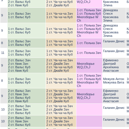
9
2 ст. Вальс Куб
2 ст. Ча-ча-ча Куб
W,Q,Ch,J
Красикова
Б
2 ст. Квик Куб
2 ст. Джайв Куб
Элина
1 ст. Полька Зач
Демидова
1 ст. Вальс Зач
1 ст. Ча-ча-ча Зач
1 ст. Полька Куб
Олеся
К
9
1 ст. Вальс Куб
1 ст. Ча-ча-ча Куб
Многоборье W
Красикова
Б
Ch
Элина
1 ст. Полька Зач
Демидова
1 ст. Вальс Зач
1 ст. Ча-ча-ча Зач
1 ст. Полька Куб
Олеся
К
9
1 ст. Вальс Куб
1 ст. Ча-ча-ча Куб
Многоборье W
Красикова
Б
Ch
Элина
1 ст. Вальс Зач
1 ст. Ча-ча-ча Зач
Галанин Денис
М
8
1 ст. Полька Зач
1 ст. Вальс Куб
1 ст. Ча-ча-ча Куб
М
1 ст. Вальс Зач
1 ст. Ча-ча-ча Зач
Галанин Денис
М
11
1 ст. Полька Зач
1 ст. Вальс Куб
1 ст. Ча-ча-ча Куб
М
2 ст. Вальс Зач
2 ст. Ча-ча-ча Зач
Ефименко
2 ст. Квик Зач
2 ст. Джайв Зач
Многоборье
Дмитрий
О
9
2 ст. Вальс Куб
2 ст. Ча-ча-ча Куб
W,Q,Ch,J
Архипкина
М
2 ст. Квик Куб
2 ст. Джайв Куб
Анастасия
1 ст. Полька Зач
1 ст. Вальс Зач
1 ст. Ча-ча-ча Зач
1 ст. Полька Куб
Межуев Антон
1
8
1 ст. Вальс Куб
1 ст. Ча-ча-ча Куб
Многоборье W
Межуева Вита
М
Ch
2 ст. Вальс Зач
2 ст. Ча-ча-ча Зач
Ефименко
2 ст. Квик Зач
2 ст. Джайв Зач
Многоборье
Дмитрий
О
9
2 ст. Вальс Куб
2 ст. Ча-ча-ча Куб
W,Q,Ch,J
Архипкина
М
2 ст. Квик Куб
2 ст. Джайв Куб
Анастасия
2 ст. Вальс Зач
2 ст. Ча-ча-ча Зач
Галанин Денис
М
10
2 ст. Квик Зач
2 ст. Джайв Зач
М
2 ст. Вальс Куб
2 ст. Ча-ча-ча Куб
2 ст. Вальс Зач
2 ст. Ча-ча-ча Зач
Галанин Денис
М
10
2 ст. Квик Зач
2 ст. Джайв Зач
М
2 ст. Вальс Куб
2 ст. Ча-ча-ча Куб