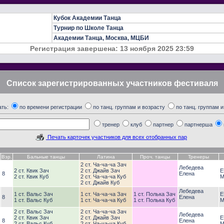
Кубок Академии Танца
Турнир по Школе Танца
Академии Танца, Москва, МЦБИ
Регистрация завершена: 13 ноября 2025 23:59
Список зарегистрированных участников фестиваля
ать:
по времени регистрации
по танц. группам и возрасту
по танц. группам 
тренер
клуб
партнер
партнерша
Печать карточек участников для всех отобранных пар
Взр.
Бальные танцы
Латина
Проч. танцы
Тренеры
2 ст. Ча-ча-ча Зач
Лебедева
2 ст. Квик Зач
2 ст. Джайв Зач
E
8
Елена
2 ст. Квик Куб
2 ст. Ча-ча-ча Куб
М
2 ст. Джайв Куб
Лебедева
1 ст. Вальс Зач
1 ст. Ча-ча-ча Зач
1 ст. Полька Зач
E
8
Елена
1 ст. Вальс Куб
1 ст. Ча-ча-ча Куб
1 ст. Полька Куб
М
2 ст. Вальс Зач
2 ст. Ча-ча-ча Зач
Лебедева
2 ст. Квик Зач
2 ст. Джайв Зач
E
8
Елена
2 ст. Вальс Куб
2 ст. Ча-ча-ча Куб
М