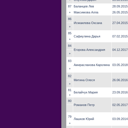
87
Баланцев Лев
28.09.2015
+
Максимова Алла
26.05.2015
86
Исмаилова Оксана
27.04.2015
+
85
Сафиулина Дарья
07.02.2015
+
84
Егорова Александрия
04.12.2017
+
83
Амирасланова Каролина
03.05.2018
+
82
Митина Олеся
26.06.2016
+
81
Белайчук Мария
23.09.2016
+
80
Романов Петр
02.05.2017
79
Лашков Юрий
03.09.2014
+