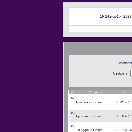
15-16 ноября 2025
Сортиров
Отобрать:
№
Танцоры
д/р
107
Гришкова Софья
25.02.2017
+
106
Ершова Евгения
09.10 2017
+
105
Тинчурина Саяна
16.12.2016