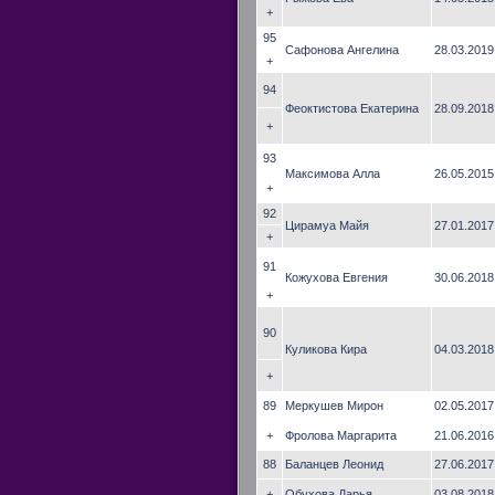
+
95
Сафонова Ангелина
28.03.2019
+
94
Феоктистова Екатерина
28.09.2018
+
93
Максимова Алла
26.05.2015
+
92
Цирамуа Майя
27.01.2017
+
91
Кожухова Евгения
30.06.2018
+
90
Куликова Кира
04.03.2018
+
89
Меркушев Мирон
02.05.2017
+
Фролова Маргарита
21.06.2016
88
Баланцев Леонид
27.06.2017
+
Обухова Дарья
03.08.2018